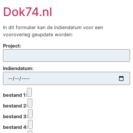
Ga
Dok74.nl
naar
de
inhoud
In dit formulier kan de indiendatum voor een
vooroverleg geupdate worden:
Project:
Indiendatum:
bestand 1:
bestand 2:
bestand 3:
bestand 4: