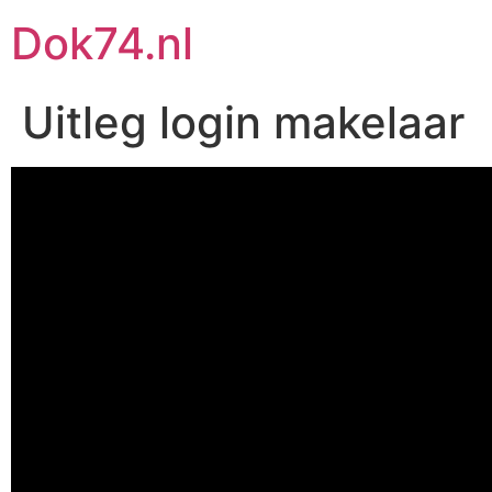
Ga
Dok74.nl
naar
de
inhoud
Uitleg login makelaar